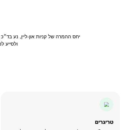
יחס ההמרה של קניות און-ליין, נע בד״כ בין 2% ל-10% מקסימום. שימוש חכם באימייל מרקטינג, יכול להגדיל משמעותית את הא
ולסייע ל
טריגרים