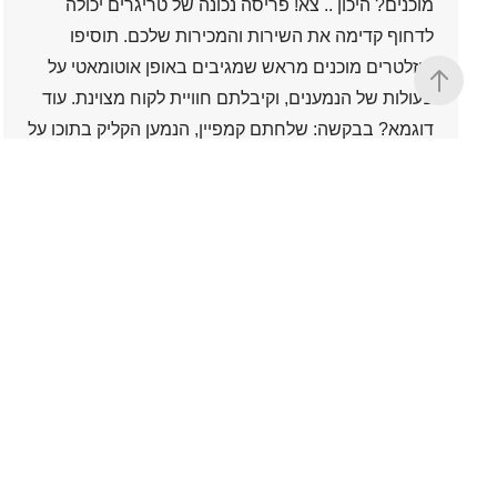
מוכנים? היכון .. צא! פריסה נכונה של טריגרים יכולה
לדחוף קדימה את השירות והמכירות שלכם. תוסיפו
ניוזלטרים מוכנים מראש שמגיבים באופן אוטומאטי על
פעולות של הנמענים, וקיבלתם חוויית לקוח מצוינת. עוד
דוגמא? בבקשה: שלחתם קמפיין, הנמען הקליק בתוכו על
קישור והמשיך לאתר לעמוד המוצר, יום למחרת הוא
מקבל לתיבת המייל שלו מבצע מיוחד על המוצר עליו
הסתכל. כן, זה אפשרי! יום הולדת, הרשמה לטופס, ביקור
בעמוד מוצר או עמוד אחר באתר - כל טריגר כזה ועוד,
הוא הזדמנות מצוינת לשלוח מייל אוטומטי אישי ללקוחות
שלכם.