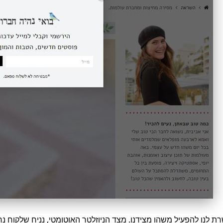
לנו להפעיל משהו מצידנו. מצד הניוזלטר האוטומטי, נניח שלקוח נרש