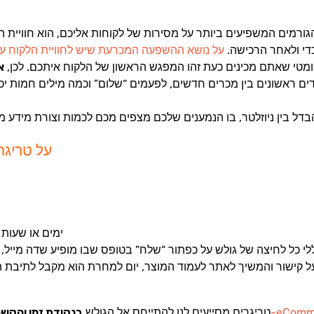
ך כדי ולאחר הרכישה.
על נושא ההשפעה המכרעת שיש לחוויית הלקוח ע
וטומטי שאתם מכינים כעת זהו המפגש הראשון של הלקוח איתכם. לכן,
א
דים ראשונים בין מכרים חדשים, לפעמים “שלום” וכמה מילים חמות י
על טריגרי
b. לקבוע ניוזלטר אוטומטי שיו
ת בעולם ה-eCommerce,
טריגרים מסייעים לנו להתייחס אל הגולש
בנקודת זמן והקשר