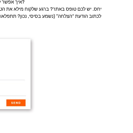
איך אפשר לקחת בחשבון כל כך הרבה מידע בכל רגע בשביל לספק חוויית לקוח משביעת רצון?
לכתוב הודעת “הצלחה” (נשמע בסיסי, נכון? תתפלאו כ