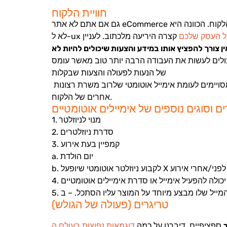
חוויית הלקוח
גם אם אתם לא אתר eCommerce מסחרי גדול, אך עדיין מוכרים מוצר או שירות, אחד הגורמים המשפיעים ביותר על מסירות של לקוחות אליכם, הוא חוויית הלקוח. הכוונה היא
ל העסק שלכם
קצרה היריעה מלכתוב. לעניין
ין צורך להפציץ אותו במידע והצעות שיכולים להיות לא
כולים לעשות את העבודה הרבה יותר טוב מאשר עומס
של הנעות לפעולה והצעות שבקלות
אפשר לסרב להן… לסיכום – השתדלו לזכור שיש הבדל בין ניוזלטר, בו הנמענים שלכם מצפים מכם לכמות וצורת מידע מסויימים לעומת אימייל אוטומטי שלרוב משרת רצונות
אחרים של הלקוח.
ם וסוגים נוספים של אימיילים אוטומטיים
1. מנוי לניוזלטר
2. סדרת ניוזלטרים
3. קמפיין בעת אירוע
a. יום הולדת
פעל X ימים או שעות לפני/אחרי אירוע
טריגרים (פעולה של הגולש)
ספציפיים. דיברנו על כמה