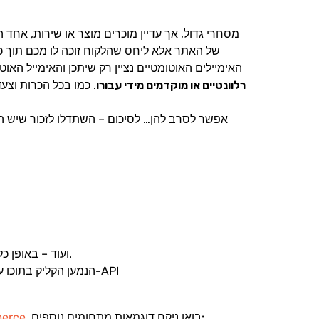
לא ל-ux של האתר אלא ליחס שהלקוח זוכה לו מכם תו
האימיילים האוטומטיים נציין רק שיתכן והאימייל הא
רלוונטיים או מוקדמים מידי עבורו
.
כמו בכל הכרות וצע
4. ועוד – באופן כללי כל לחיצה של גולש על כפתור “שלח” בטופס שבו מופיע שדה מייל, יכולה להפעיל אימייל או סדרת אימיילים אוטומטיים.
5. הנמען הקליק בתוכו על קישור והמשיך לאתר לעמוד המוצר, יום למחרת הוא מקבל לתיבת המייל שלו מבצע מיוחד על המוצר עליו הסתכל. – ב-API
בואו ניקח דוגמאות מתחומים נוספים:
דוגמאות נפוצו