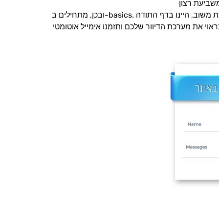
ובכן, מתחילים ב-basics. יחס. יש לכם טופס באתר? ברגע שלקוח מילא את הטופס ולחץ על “שלח”, קודם כל חשוב להתייחס לפעולה שהוא עשה, לתת משוב, היינו בדף התודה
אוי את מערכת הדיוור שלכם ותזמנו אימייל אוטומטי