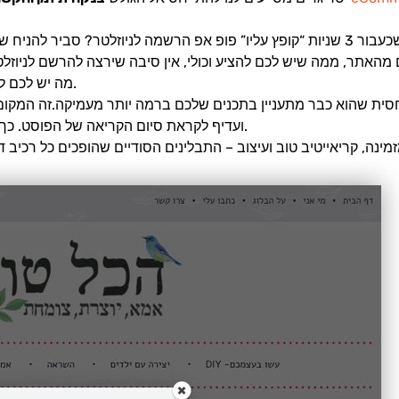
משתמש חדש נכנס לאתר. איך ההרגשה שלו כשכעבור 3 שניות “קופץ עליו” פופ אפ הרשמה לנ
תר, ממה שיש לכם להציע וכולי, אין סיבה שירצה להרשם לניוזלטר 
מה יש לכם להציע, עוד לא התלבט אם הוא מעוניין לשמוע מכם עוד.
ועדיף לקראת סיום הקריאה של הפוסט. כך תהיו בטוחים שההצעה רלוונטית אליו במידת האפשר.
ינה, קריאייטיב טוב ועיצוב – התבלינים הסודיים שהופכים כל רכיב ד